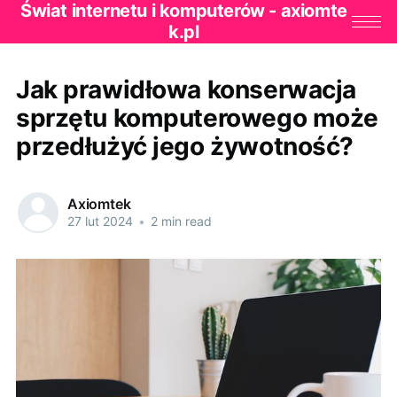
Świat internetu i komputerów - axiomte
k.pl
Jak prawidłowa konserwacja
sprzętu komputerowego może
przedłużyć jego żywotność?
Axiomtek
27 lut 2024
•
2 min read