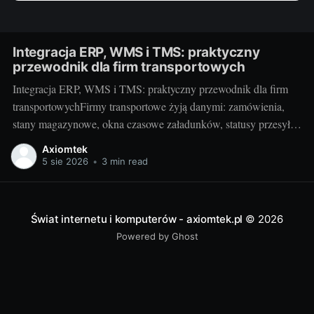
Integracja ERP, WMS i TMS: praktyczny
przewodnik dla firm transportowych
Integracja ERP, WMS i TMS: praktyczny przewodnik dla firm
transportowychFirmy transportowe żyją danymi: zamówienia,
stany magazynowe, okna czasowe załadunków, statusy przesyłek
i rozliczenia. Gdy ERP, WMS i TMS działają osobno, decyzje
Axiomtek
zapadają na podstawie niepełnego obrazu. Integracja tych trzech
5 sie 2026
•
3 min read
systemów porządkuje przepływ informacji od zlecenia po
fakturę, skraca czasy operacyjne
Świat internetu i komputerów - axiomtek.pl
© 2026
Powered by Ghost